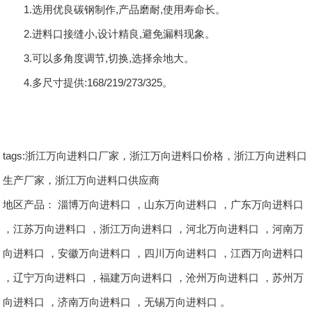
1.选用优良碳钢制作,产品磨耐,使用寿命长。
2.进料口接缝小,设计精良,避免漏料现象。
3.可以多角度调节,切换,选择余地大。
4.多尺寸提供:168/219/273/325。
tags:浙江万向进料口厂家，浙江万向进料口价格，浙江万向进料口
生产厂家，浙江万向进料口供应商
地区产品：
淄博万向进料口
，
山东万向进料口
，
广东万向进料口
，
江苏万向进料口
，
浙江万向进料口
，
河北万向进料口
，
河南万
向进料口
，
安徽万向进料口
，
四川万向进料口
，
江西万向进料口
，
辽宁万向进料口
，
福建万向进料口
，
沧州万向进料口
，
苏州万
向进料口
，
济南万向进料口
，
无锡万向进料口
。